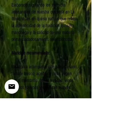
Elaborado siguiendo los métodos
artesanales de nuestra quesería en La
Mancha, es un queso natural que refleja
la autenticidad de la tradición quesera
manchega y la calidad de una materia
prima cuidadosamente seleccionada.
Maridaje recomendado:
Ideal para acompañar con pan artesano,
tomate fresco, aceite de oliva virgen
extra, membrillo, frutas frescas, vinos
blancos jóvenes y cervezas suaves.
Características:
- Leche: Oveja
- Maduración: 2 a 7 días
- Intensidad: Suave