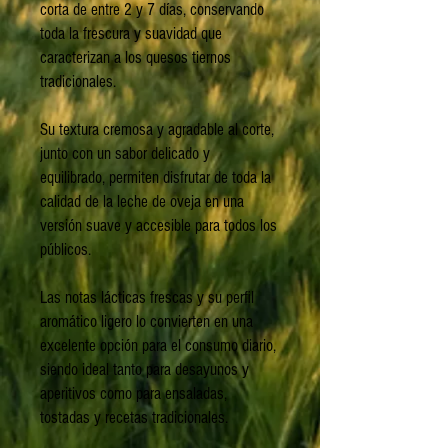
corta de entre 2 y 7 días, conservando
toda la frescura y suavidad que
caracterizan a los quesos tiernos
tradicionales.
Su textura cremosa y agradable al corte,
junto con un sabor delicado y
equilibrado, permiten disfrutar de toda la
calidad de la leche de oveja en una
versión suave y accesible para todos los
públicos.
Las notas lácticas frescas y su perfil
aromático ligero lo convierten en una
excelente opción para el consumo diario,
siendo ideal tanto para desayunos y
aperitivos como para ensaladas,
tostadas y recetas tradicionales.