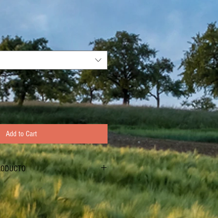
Add to Cart
RODUCTO
da de oveja, sal, cuajo, fermentos lácticos,
(derivado del huevo). Queso elaborado con
a.