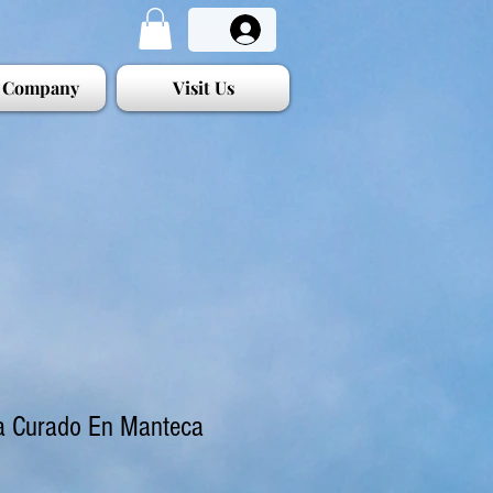
 Company
Visit Us
a Curado En Manteca