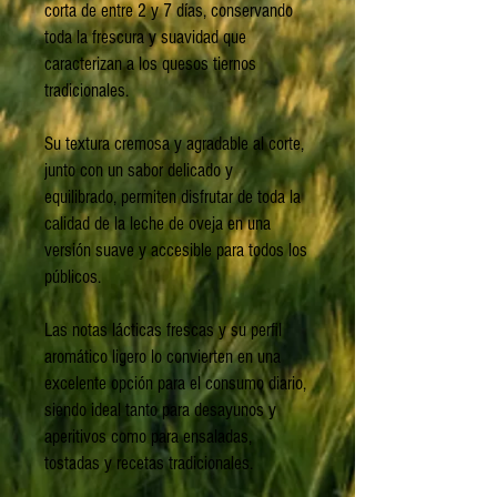
corta de entre 2 y 7 días, conservando
toda la frescura y suavidad que
caracterizan a los quesos tiernos
tradicionales.
Su textura cremosa y agradable al corte,
junto con un sabor delicado y
equilibrado, permiten disfrutar de toda la
calidad de la leche de oveja en una
versión suave y accesible para todos los
públicos.
Las notas lácticas frescas y su perfil
aromático ligero lo convierten en una
excelente opción para el consumo diario,
siendo ideal tanto para desayunos y
aperitivos como para ensaladas,
tostadas y recetas tradicionales.