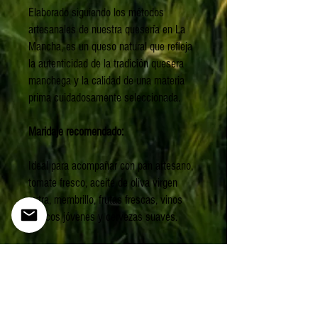
Elaborado siguiendo los métodos
artesanales de nuestra quesería en La
Mancha, es un queso natural que refleja
la autenticidad de la tradición quesera
manchega y la calidad de una materia
prima cuidadosamente seleccionada.
Maridaje recomendado:
Ideal para acompañar con pan artesano,
tomate fresco, aceite de oliva virgen
extra, membrillo, frutas frescas, vinos
blancos jóvenes y cervezas suaves.
Características:
- Leche: Oveja
- Maduración: 2 a 7 días
- Intensidad: Suave